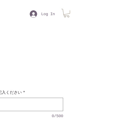
Log In
記入ください
*
0/500