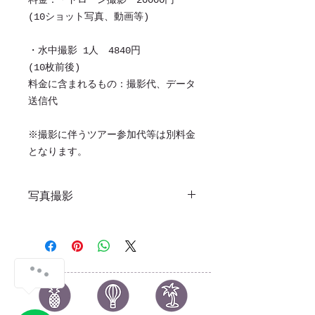
料金：・ドローン撮影 20000円
(10ショット写真、動画等)
・水中撮影 1人 4840円
(10枚前後)
料金に含まれるもの：撮影代、データ
送信代
​※撮影に伴うツアー参加代等は別料金
となります。
写真撮影
久米高校出身のプロカメラマンが、皆
様の旅の思い出を形に残します。
はての浜ツアーやシュノーケリングに
同行して撮影も可能です。
​スケジュールに合わせたご提案ができ
ます。
【カメラマンについて】