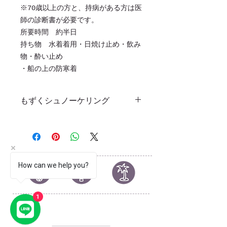
​※70歳以上の方と、持病がある方は医
師の診断書が必要です。
所要時間 約半日
​持ち物 水着着用・日焼け止め・飲み
物・酔い止め
​・船の上の防寒着
もずくシュノーケリング
沖縄県内初！もずく畑でスノーケルで
きちゃいます！
もずくがゆらゆらと揺れる上をのんび
り泳ぐのは
とても気持ちいい～
How can we help you?
漁師さんたちのもずく漁の見学もでき
ますよ＾＾
他のエリアではなかなか見れない、エ
1
ビの幼生や魚の
© 2023 by by YOLO.
稚魚がみれることもあります！
Proudly created with
Wix.com
※２月～５月までの期間限定となりま