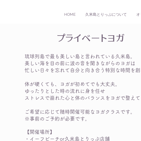
HOME
久米島とりっぷについて
オ
プライベートヨガ
琉球列島で最も美しい島と言われている久米島。
美しい海を目の前に波の音を聞きながらのヨガは
忙しい日々を忘れて
自分と向き合う特別な時間を創
体が硬くても、ヨ
ガが初めてでも大丈夫。
ゆったりとした時の流れに身を任せ
ストレスで崩れた心と体のバランスを
ヨガで整えて
ご希望に応じて随時開催可能なヨガクラスです。
※事前のご予約が必要です。
【開催場所】
・イーフビーチor久米島とりっぷ店舗