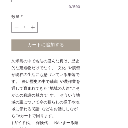
0/500
数量
*
カートに追加する
久米島の中でも油の盛んな真は、歴史
的な建造物だけでなく、 文化 や慣習
が現在の生活にも息づいている集落で
す。 長い歴史の中で紬織 や農作業を
通して育まれてきた”地域の人達”こそ
がこの真謝の魅力で す。 そういう地
域の宝について今の暮らしの様子や地
域に伝わる民話 などをお話ししなが
らEVカートで回ります。
(ガイド代、 保険代、 ゆいまーる館