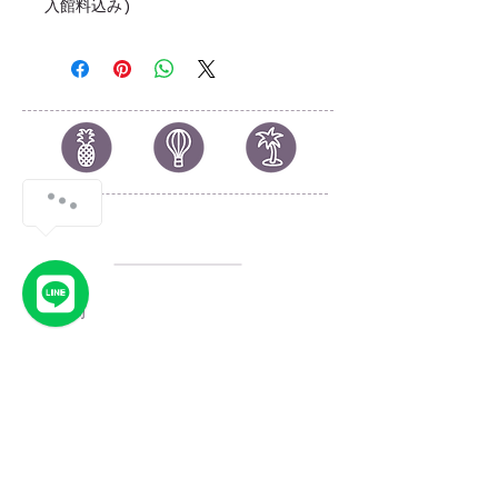
入館料込み)
© 2023 by YOLO.
Proudly created with
Wix.com