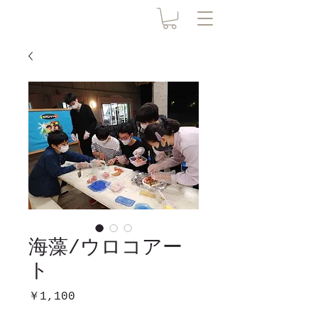
海藻/ウロコアー
ト
価格
￥1,100