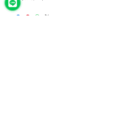
海藻で遊ぼう！
​海藻おしば・海藻レジンアート
久米島の海藻といえば、有名なのはも
ずくとアーサです。
もずくやアーサって、どんな形をして
いるかご存じですか？
意外とゆっくり観察をしたことがな
く、知られていないことがほとんど！
もずくやアーサ以外にも、久米島には
© 2023 by YOLO.
実に多くの海藻が生息していて、海の
Proudly created with
Wix.com
生物にとっても重要な役割を担ってい
ます。
知れば知るほどおもしろい海藻の世界
を、遊びながら覗いてみませんか？
完全久米島産の海藻をおしばにした
り、レジンアートにするので、お土産
にもピッタリな世界で一つだけの作品
作りができます。
泳げない方や海が怖い方にも久米島の
海を楽しんでもらえます！