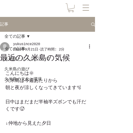
記事
全ての記事
yukusince2020
全ての記事
2024年9月21日
読了時間: 2分
最近の久米島の気候
久米島とりっぷについて
久米島の遊び
こんにちは🌞
久米島の文化と環境
久米島は今週あたりから
朝と夜が涼しくなってきています🫧
日中はまだまだ半袖半ズボンでも汗だ
くです🥵
↓仲地から見えた夕日