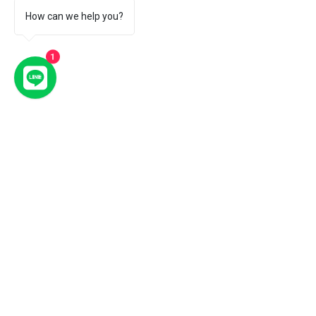
How can we help you?
1
コメント
コメントを追加…
【12/5-7実施】「趣味」
台風シーズンで
「仕事」「起業」 ｜ 3つ
久米島の雨の日
のリアルな農業体験が未
来のあなたへ続く道にな
る2泊3日 ｜ あなたが思い