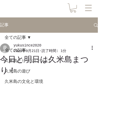
記事
全ての記事
yukusince2020
全ての記事
2024年9月21日
読了時間: 1分
今日と明日は久米島まつ
久米島とりっぷについて
り！
久米島の遊び
久米島の文化と環境