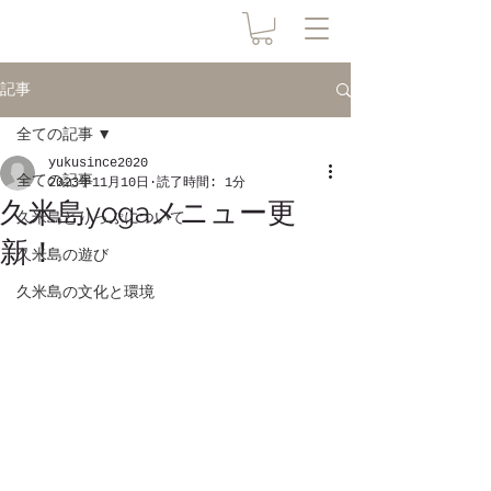
記事
全ての記事
yukusince2020
全ての記事
2023年11月10日
読了時間: 1分
久米島yogaメニュー更
久米島とりっぷについて
新！
久米島の遊び
久米島の文化と環境