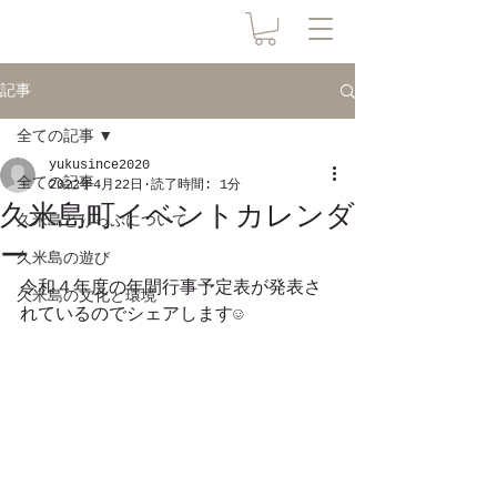
記事
全ての記事
yukusince2020
全ての記事
2022年4月22日
読了時間: 1分
久米島町イベントカレンダ
久米島とりっぷについて
ー
久米島の遊び
令和４年度の年間行事予定表が発表さ
久米島の文化と環境
れているのでシェアします☺