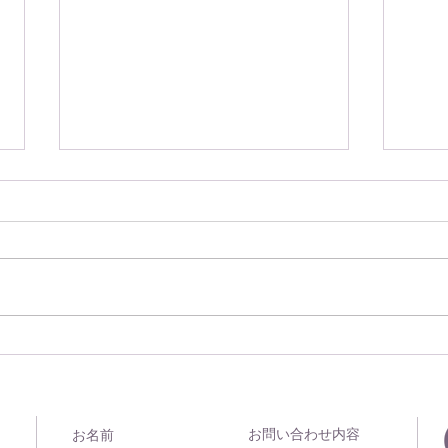
【12/5-7実施】「趣味」「仕
台風
事」「起業」 ｜ 3つのリアル
島の
な農業体験が未来のあなたへ
続く道になる2泊3日 ｜ あな
たが思い描く「農と共にある