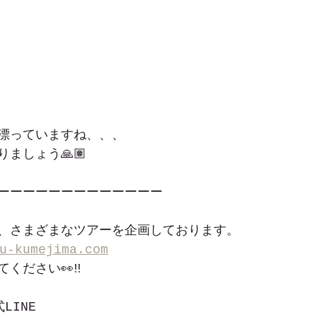
漂っていますね、、、
ましょう🙏🏽
ーーーーーーーーーーーーー
、さまざまなツアーを企画しております。
u-kumejima.com
ください👀‼︎
LINE