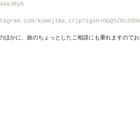
4AaJRy0
tagram.com/kumejima_trip?igsh=OGQ5ZDc2OD
のほかに、旅のちょっとしたご相談にも乗れますのでお