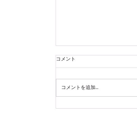
コメント
コメントを追加…
「答え」よりも大切なものを
見つけた。18歳の専門学生が
久米島で過ごした3週間の記
録