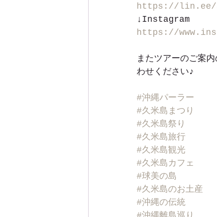
https://lin.ee/
↓Instagram
https://www.ins
またツアーのご案内
わせください♪
#沖縄パーラー
#久米島まつり
#久米島祭り
#久米島旅行
#久米島観光
#久米島カフェ
#球美の島
#久米島のお土産
#沖縄の伝統
#沖縄離島巡り