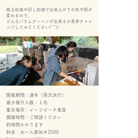
焼き加減や回し加減で出来上がりの色や形が
変わるので、
どんなバウムクーヘンが出来るか是非チャレ
ンジしてみてください(^^)/
開催期間：通年（雨天決行）
最少催行人数：１名
集合場所：イーフビーチ東屋
開催時間：ご相談ください
約時間かかります
​料金：お一人参加￥2500