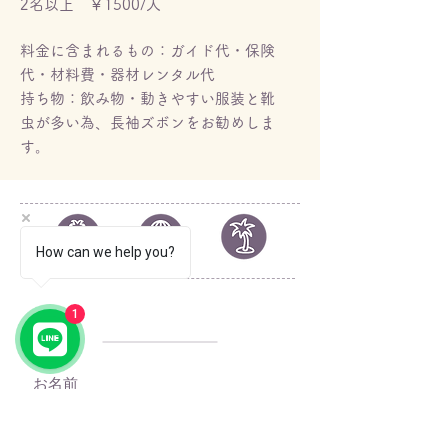
​2名以上 ￥1500/人
料金に含まれるもの：ガイド代・保険
代・材料費・器材レンタル代
持ち物：飲み物・動きやすい服装と靴
虫が多い為、長袖ズボンをお勧めしま
す。
How can we help you?
© 2023 by YOLO.
1
Proudly created with
Wix.com