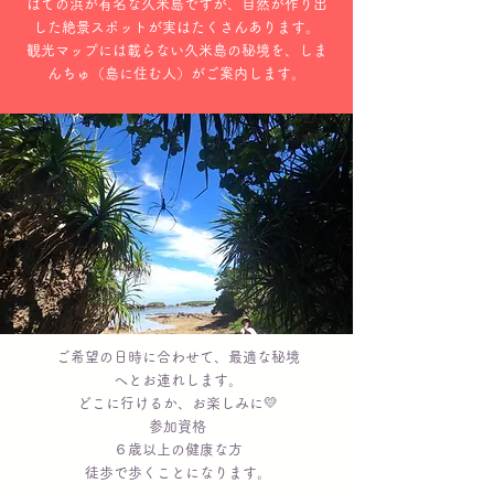
はての浜が有名な久米島ですが、自然が作り出
した絶景スポットが実はたくさんあります。
観光マップには載らない久米島の秘境を、しま
んちゅ（島に住む人）がご案内します。
ご希望の日時に合わせて、最適な秘境
へとお連れします。
どこに行けるか、お楽しみに💛
参加資格
６歳以上の健康な方
​徒歩で歩くことになります。