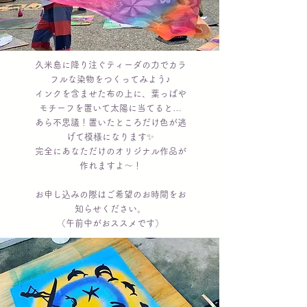
久米島に降り注ぐティーダの力でカラ
フルな染物をつくってみよう♪
インクを含ませた布の上に、葉っぱや
モチーフを置いて太陽に当てると…
あら不思議！置いたところだけ色が逃
げて模様になります✨
完全にあなただけのオリジナル作品が
作れますよ～！​
​お申し込みの際はご希望のお時間をお
知らせください。
（午前中がおススメです）