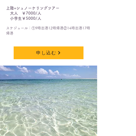
上陸+シュノーケリングツアー
大人 ￥7000/人
小学生￥5000/人
スケジュール：①9時出港12時帰港②14時出港17時
帰港
申し込む