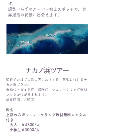
す。
​編集いらずのスーパー映えスポットで、世
界屈指の絶景に出会えます。
ナカノ浜ツアー
初めてのはての浜の方におすすめ、気楽に行けるナ
カノ浜プラン♪
乗船代・ガイド代・保険代・シュノーケリング器材
レンタル代が含まれます。
所要時間：３時間
料金
上陸のみ※シュノーケリング器材無料レンタル
付き
大人 ￥4
500/人
小学生￥3
000/人