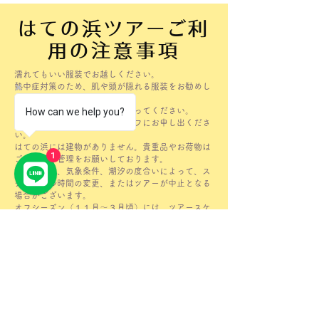
はての浜ツアーご利
用の注意事項
濡れてもいい服装でお越しください。
熱中症対策のため、肌や頭が隠れる服装をお勧めし
ます。
How can we help you?
滞在中はこまめに水分補給を行ってください。
体調が悪い方は速やかにスタッフにお申し出くださ
い。
​はての浜には建物がありません。貴重品やお荷物は
1
ご自身での管理をお願いしております。
海上の状況、気象条件、潮汐の度合いによって、ス
ケジュール時間の変更、またはツアーが中止となる
場合がございます。
オフシーズン（１１月～３月頃）には、ツアースケ
ジュールが変更となる場合がございます。
持病がある方はシュノーケリングツアーに参加でき
ない場合があります。
​かかりつけのお医者様の診断書をお持ちください。
詳しくはお問い合わせください。